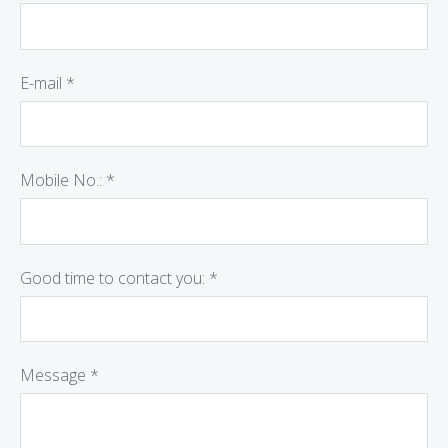
E-mail
*
Mobile No.:
*
Good time to contact you:
*
Message
*