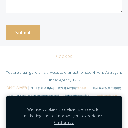
Cookies
You are visiting the official website of an authorised
Nirvana Asia
agent
under Agency 1203
DISCLAIMER
|
*以上价格谨供参考。欲询更多詳情就
按這裏
。 | 所有展示相片乃属构思
而已，有关单位有权修改或增删所有资料。不能构作献议的一部份。 |
附带规则与条件
。
©COPYRIGHT RESERVED 2020
|
www.NirvanaHubs.com
|
We use cookies to deliver services, for
Facebook |
Contact
marketing and to improve your experience.
Customize
Agent Module
|
Agent Portal
|
Mobility
|
MyNirvana
|