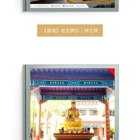
【唐城】祖先牌位｜神主牌