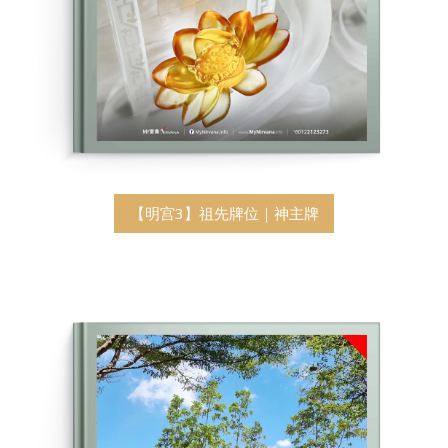
【明宫3】祖先牌位｜神主牌