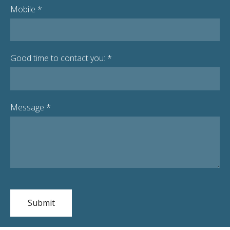
Mobile
*
Good time to contact you:
*
Message
*