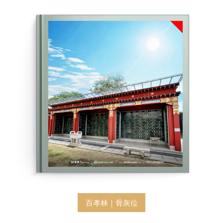
百孝林｜骨灰位