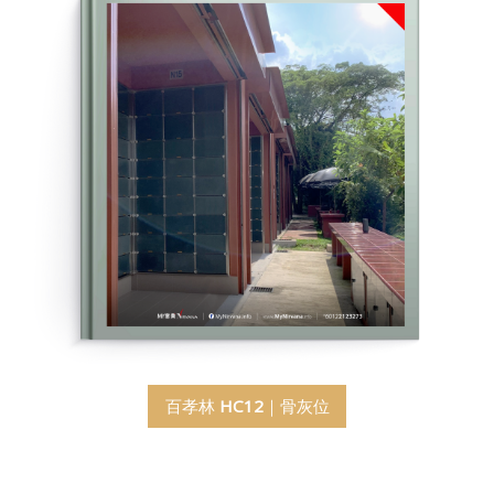
百孝林
HC12
｜骨灰位