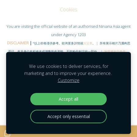
Cookies
You are visiting the official website of an authorised
Nirvana Asia
agent
under Agency 1203
DISCLAIMER
|
*以上价格谨供参考。欲询更多詳情就
按這裏
。 | 所有展示相片乃属构思
而已，有关单位有权修改或增删所有资料。不能构作献议的一部份。 |
附带规则与条件
。
©COPYRIGHT RESERVED 2020
|
www.NirvanaHubs.com
|
We use cookies to deliver services, for
Facebook |
Contact
marketing and to improve your experience.
Customize
Agent Module
|
Agent Portal
|
Mobility
|
MyNirvana
|
Feedback
Accept all
Accept only essential