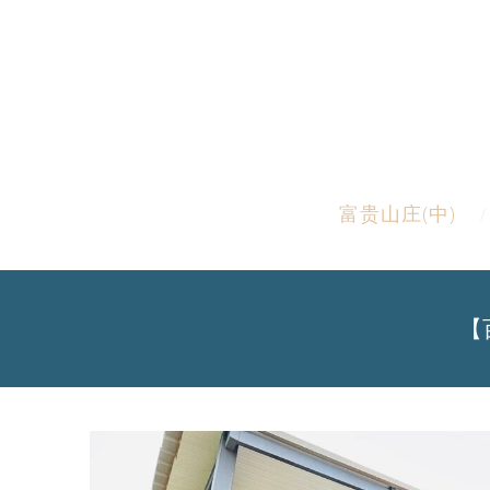
富贵山庄(中)
【