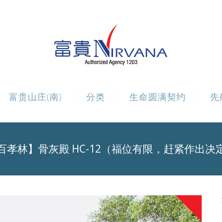
富贵山庄(南)
分类
生命圆满契约
先
百孝林】骨灰殿 HC-12（福位有限，赶紧作出决