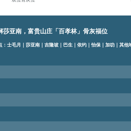
解莎亚南，富贵山庄「百孝林」骨灰福位
点：士毛月｜莎亚南｜吉隆坡｜巴生｜依约｜怡保｜加叻｜其他