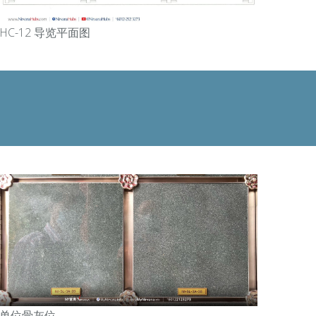
HC-12 导览平面图
单位
骨灰位