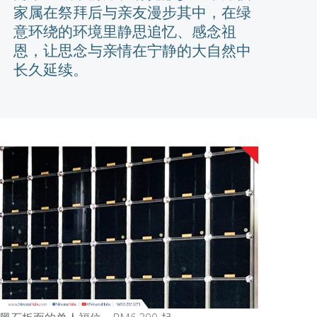
家属在祭拜后与亲友漫步其中，在绿
意环绕的环境里静思追忆、感念祖
恩，让思念与亲情在宁静的大自然中
长久延续。