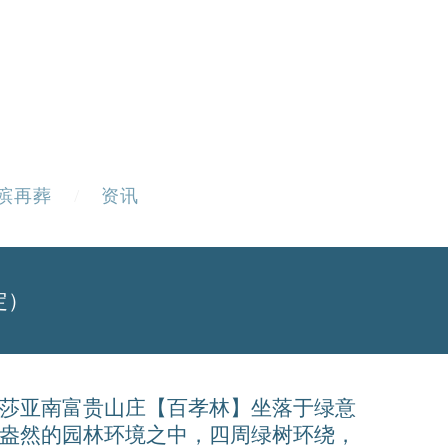
殡再葬
资讯
定）
莎亚南富贵山庄【百孝林】坐落于绿意
盎然的园林环境之中，四周绿树环绕，