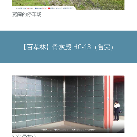
宽阔的停车场
【百孝林】骨灰殿 HC-13（售完）
双位
骨灰位