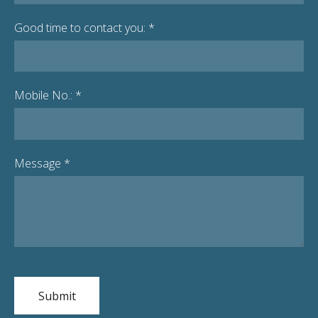
Good time to contact you:
*
Mobile No.:
*
Message
*