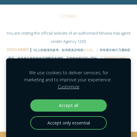
Cookies
You are visiting the official website of an authorised
Nirvana Asia
agent
under Agency 1203
DISCLAIMER
|
*以上价格谨供参考。欲询更多詳情就
按這裏
。 | 所有展示相片乃属构思
而已，有关单位有权修改或增删所有资料。不能构作献议的一部份。 |
附带规则与条件
。
©COPYRIGHT RESERVED 2020
|
www.NirvanaHubs.com
|
We use cookies to deliver services, for
Facebook |
Contact
marketing and to improve your experience.
Customize
Agent Module
|
Agent Portal
|
Mobility
|
MyNirvana
|
Feedback
Accept all
Accept only essential