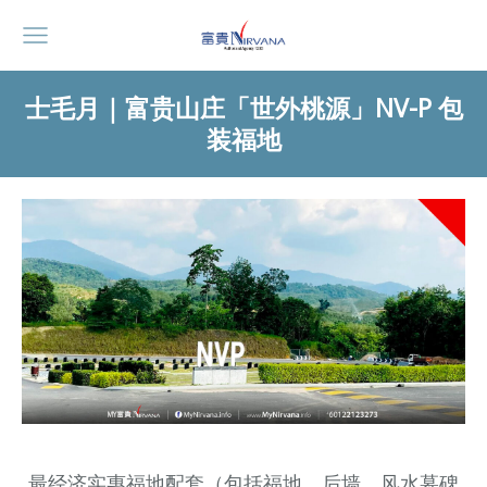
士毛月｜富贵山庄「世外桃源」NV-P 包
装福地
最经济实惠福地配套（包括福地，后墙，风水墓碑