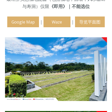
与寿洞）
仅限
《
即用》｜
不能选位
｜
｜
Google Map
Waze
导览平面图