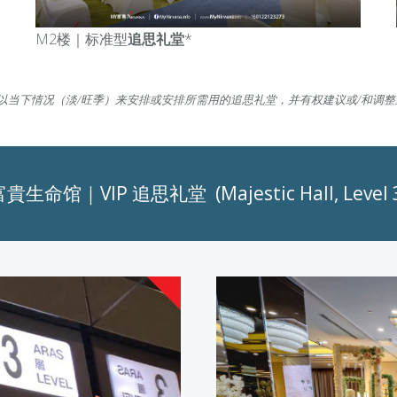
M2楼｜标准型
追思礼堂
*
以当下情况（淡/旺季）来安排或安排所需用的追思礼堂，并有权建议或/和调
貴生命馆｜VIP 追思礼堂 (Majestic Hall, Level 