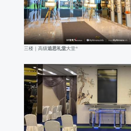
三楼｜高级
追思礼堂
大堂*