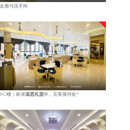
走廊与洗手间
M2楼｜标准
追思礼堂
外，宾客接待处*