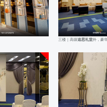
三楼｜高级
追思礼堂
外，豪