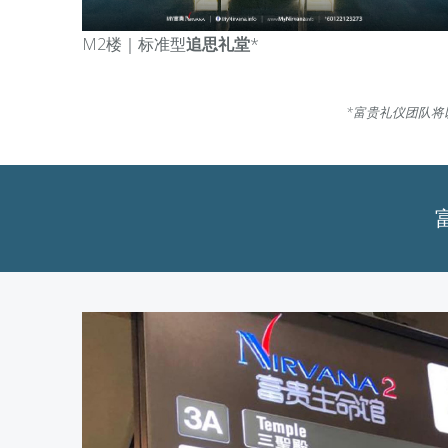
M2楼｜标准型
追思礼堂
*
*富贵礼仪团队将
富