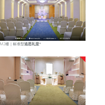
M2楼｜标准型
追思礼堂
*