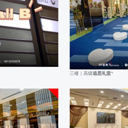
三楼｜高级
追思礼堂
*