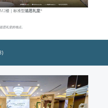
M2楼｜标准型
追思礼堂
*
整追思礼堂的地点。
3)