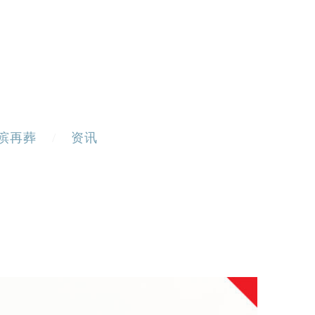
殡再葬
资讯