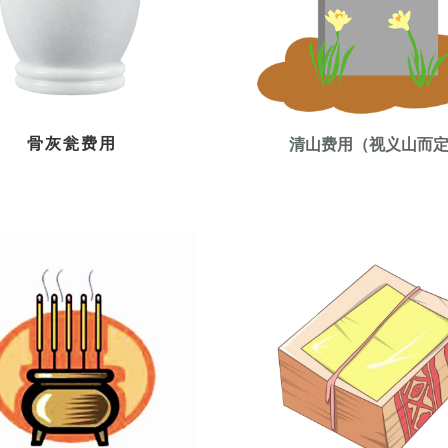
骨灰瓮费用
清山费用（视义山而