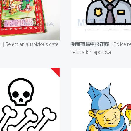
到警察局申报迁葬
｜Police re
日
｜Select an auspicious date
relocation approval