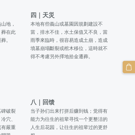
四
｜
天災
義山地，
本地有些義山或墓園因規劃建設不
，葬在此
當，排水不佳，水土保值又不良，當
遷葬。
雨季來臨時，很容易造成土崩，造成
墳墓崩塌斷裂或棺木移位，這時就不
得不考慮另外擇地拾金遷葬。
八
｜
回馈
墓碑破裂
当子孙们出来打拼后赚到钱；觉得有
、冷穴、
能力为往生的祖辈寻找一个更整洁的
或有嚴重
人生后花园，让
往生的祖辈过的更舒