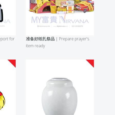
port for
准备好纸扎祭品
｜Prepare prayer's
item ready