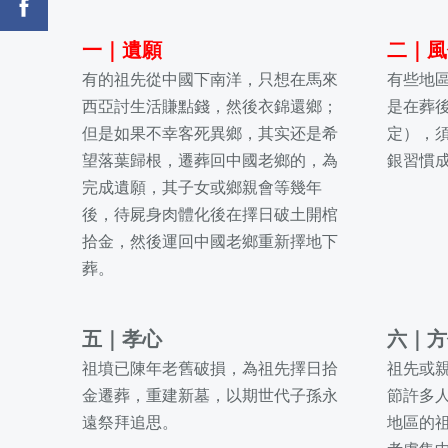
一｜
遺願
二
｜
風
有的祖先從中國下南洋，只想在馬來
有些地
西亞討生活賺點錢，然後衣錦還鄉；
是在葬後
但是如果不幸客死異鄉，其实还是希
定），
望落葉歸根，遷葬回中國老鄉的，為
銀習慣
完成遺願，其子女或鄉親會等幾年
後，待屍身肉體化後在擇日破土開棺
拾金，然後運回中國老鄉重新擇地下
葬。
五
｜
孝心
六
｜
方
祖墳已陳年老舊破損，為祖先擇日拾
祖先或
金遷葬，重建新墓，以期世代子孫永
節許多
遠祭拜追思。
地區的