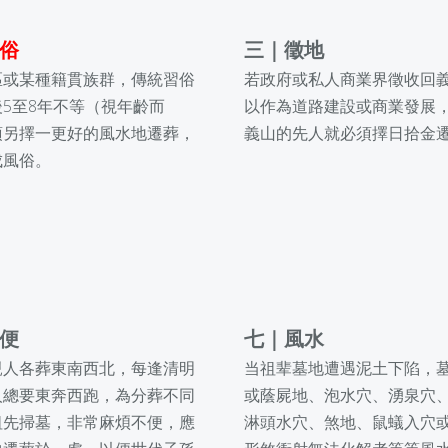
俗
三
｜
徵地
區或某種籍貫族群，傳統習俗
若政府或私人商業界徵收回
5至8年不等（視年齡而
以作為道路建設或商業發展
須另擇一更好的風水地遷葬，
義山的先人就必須擇日拾金
成風俗。
便
七
｜
風水
親人各葬東南西北，每逢清明
当祖辈墓地遭遇泥土下陷，
人總要東奔西跑，為分葬不同
或
蔭屍地、泡水穴、湧泉穴
祖先掃墓，非常麻煩不便，應
淋頭水穴、煞地、鼠蟻入穴