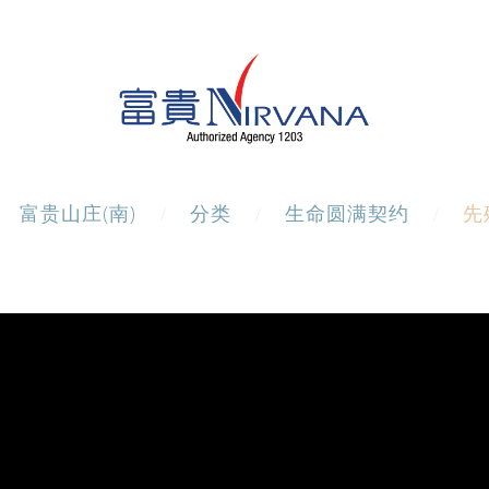
富贵山庄(南)
分类
生命圆满契约
先