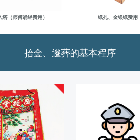
入塔（师傅诵经
费用
）
纸扎、金银纸费用
拾金、遷葬的基本程序