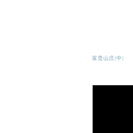
富贵山庄(中)