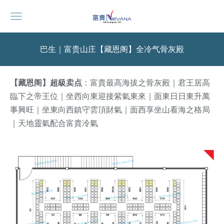
巴生｜富贵山庄【藏恩阁】全冷气骨灰殿
【藏恩阁】超級卖点
：富貴最高海拔之骨灰殿｜君王居高
臨下之帝王位｜坐西向東迎接紫氣東來｜面東日日東升萬
事興旺｜坐東向西鎮守雲頂財氣｜面西享坐山看海之格局
｜天地靈氣配合富貴冷氣