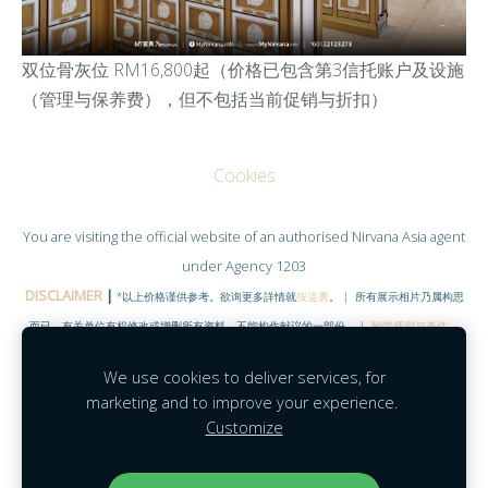
双位骨灰位 RM16,800起
（
价格已包含第3信托账户及设施
（管理与保养费），但不包括当前促销与折扣
）
Cookies
You are visiting the official website of an authorised
Nirvana Asia
agent
under Agency 1203
DISCLAIMER
|
*以上价格谨供参考。欲询更多詳情就
按這裏
。 | 所有展示相片乃属构思
而已，有关单位有权修改或增删所有资料。不能构作献议的一部份。 |
附带规则与条件
。
©COPYRIGHT RESERVED 2020
|
www.NirvanaHubs.com
|
We use cookies to deliver services, for
Facebook |
Contact
marketing and to improve your experience.
Customize
Agent Module
|
Agent Portal
|
Mobility
|
MyNirvana
|
Feedback