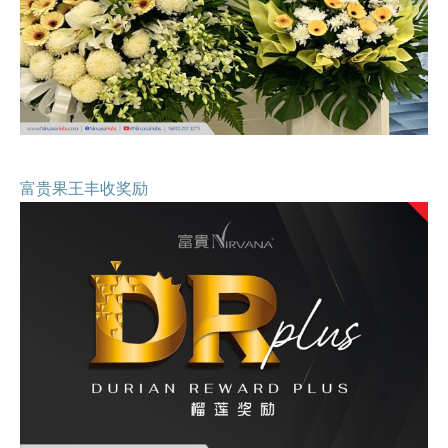
富贵果王丰收奖励