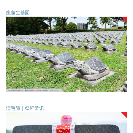
龍龜生基園
清明節｜祭拜常识