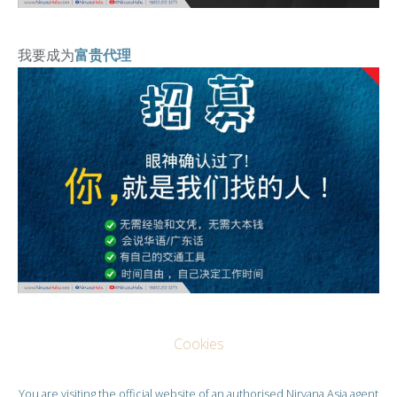
我要成为
富贵代理
Cookies
You are visiting the official website of an authorised
Nirvana Asia
agent