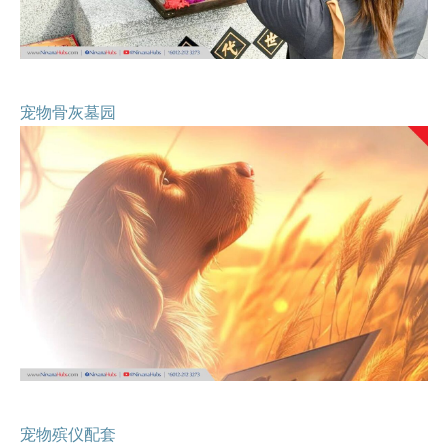
宠物骨灰墓园
宠物殡仪配套