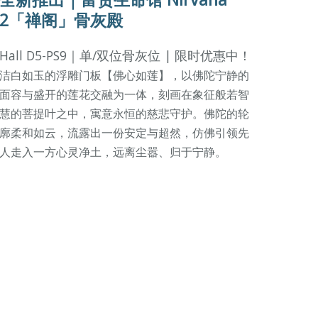
2「禅阁」骨灰殿
Hall D5-PS9｜单/双位骨灰位 | 限时优惠中！
洁白如玉的浮雕门板【佛心如莲】，以佛陀宁静的
面容与盛开的莲花交融为一体，刻画在象征般若智
慧的菩提叶之中，寓意永恒的慈悲守护。佛陀的轮
廓柔和如云，流露出一份安定与超然，仿佛引领先
人走入一方心灵净土，远离尘嚣、归于宁静。