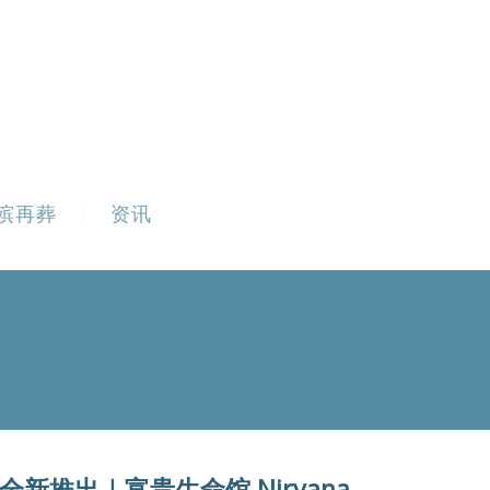
殡再葬
资讯
全新推出｜富贵生命馆 Nirvana