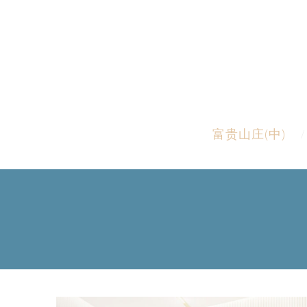
富贵山庄(中)