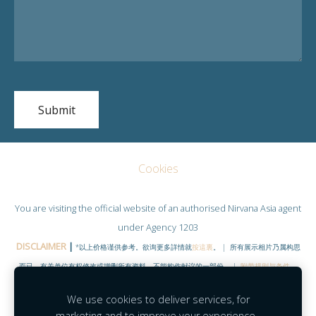
Cookies
You are visiting the official website of an authorised
Nirvana Asia
agent
under Agency 1203
DISCLAIMER
|
*以上价格谨供参考。欲询更多詳情就
按這裏
。 | 所有展示相片乃属构思
而已，有关单位有权修改或增删所有资料。不能构作献议的一部份。 |
附带规则与条件
。
©COPYRIGHT RESERVED 2020
|
www.NirvanaHubs.com
|
We use cookies to deliver services, for
Facebook |
Contact
marketing and to improve your experience.