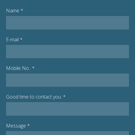
Name
*
E-mail
*
Mobile No.:
*
Good time to contact you:
*
Message
*