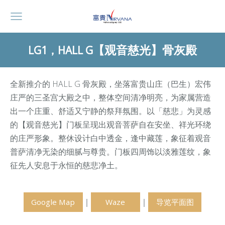
【观音慈光】骨灰殿
LG1，HALL G
全新推介的 HALL G 骨灰殿，坐落富贵山庄（巴生）宏伟
庄严的三圣宫大殿之中，整体空间清净明亮，为家属营造
出一个庄重、舒适又宁静的祭拜氛围。以「慈悲」为灵感
的【观音慈光】门板呈现出观音菩萨自在安坐、祥光环绕
的庄严形象。整休设计白中透金，逢中藏莲，象征着观音
普萨清净无染的细腻与尊贵。门板四周饰以淡雅莲纹，象
征先人安息于永恒的慈悲净土。
｜
｜
Google Map
Waze
导览平面图