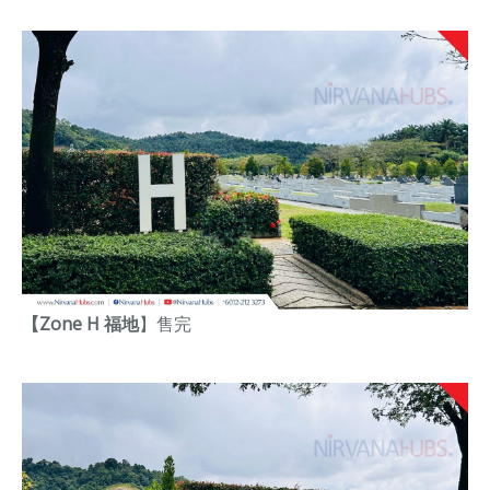
【Zone H 福地
】
售完