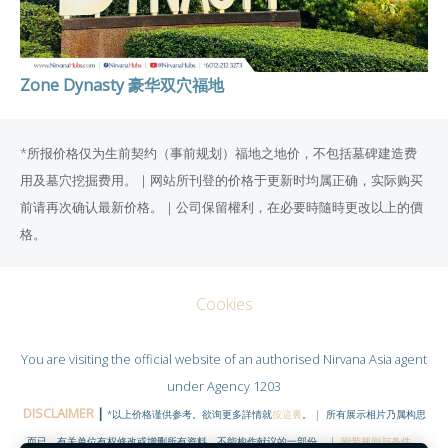
Zone Dynasty
豪华双穴福地
*所报价格仅为生前契约（事前规划）福地之地价，不包括墓碑建造费
用及墓穴挖掘费用。｜网站所刊登的价格于更新时均属正确，实际购买
前请再次确认最新价格。｜公司保留權利，在必要時隨時更改以上的價
格。
Cookies
You are visiting the official website of an authorised
Nirvana Asia
agent
under Agency 1203
DISCLAIMER
|
*以上价格谨供参考。欲询更多詳情就
按這裏
。 | 所有展示相片乃属构思
而已，有关单位有权修改或增删所有资料。不能构作献议的一部份。 |
附带规则与条件
。