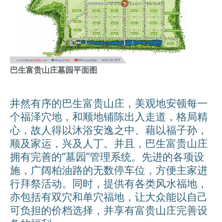
巴生富贵山庄墓园平面图
井然有序的巴生富贵山庄，美观地安顿每一
个福泽穴地，和顺地铺陈出入走道，格局精
心，故人得以沐浴安逸之中、藉以福子孙，
顺及家运，兴及人丁。并且，巴生富贵山庄
拥有完善的“墓园”管理系统。先进的各项设
施，广阔柏油路的无数停车位，方便主家进
行拜祭活动。同时，提供有各类风水福地，
亦包括有双穴和单穴福地，让大众能以自己
可负担的价档选择，并享有富贵山庄完善设