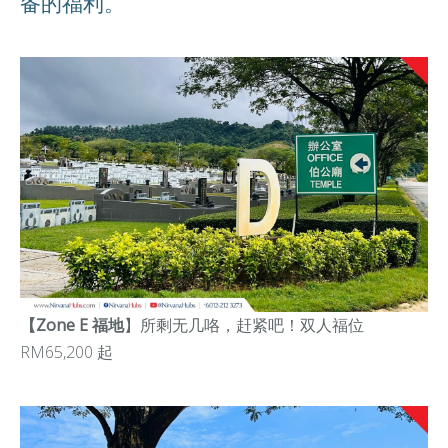
备的福利。
【Zone E 福地
】
所剩无几咯，赶紧吧！双人福位
RM65,200 起