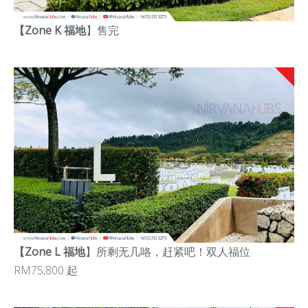
【Zone K 福地
】
售完
【Zone L 福地
】
所剩无几咯，赶紧吧！
双人福位
RM75,800 起