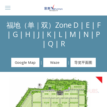
福地（单｜双）Zone D | E | F
| G | H | J | K | L | M | N | P
| Q | R
｜
｜
Google Map
Waze
导览平面图