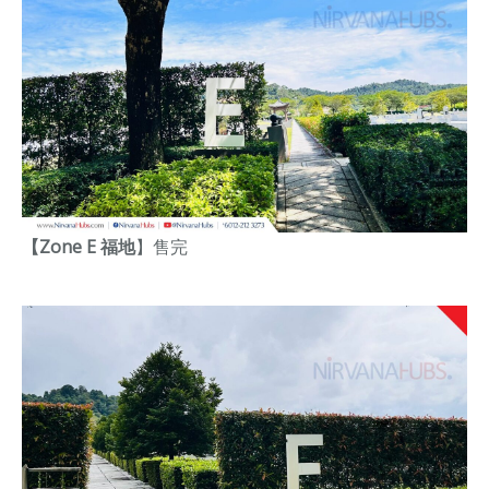
【Zone E 福地
】
售完