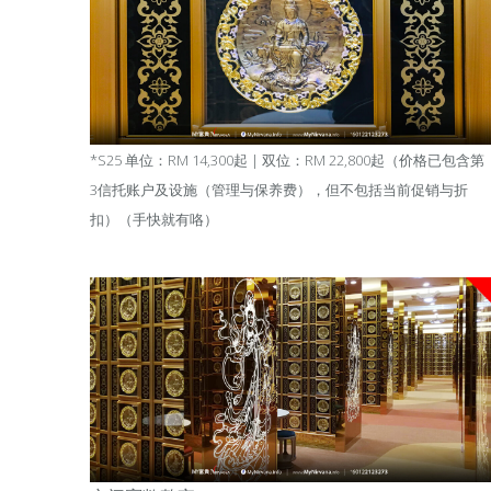
*S25 单位：RM 14,300起 | 双位：RM 22,800起
（
价格已包含第
3信托账户及设施（管理与保养费），但不包括当前促销与折
扣
）
（手快就有咯）