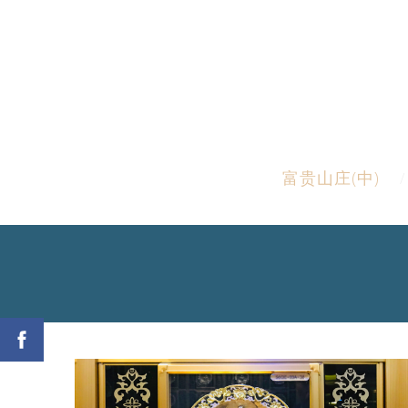
富贵山庄(中)