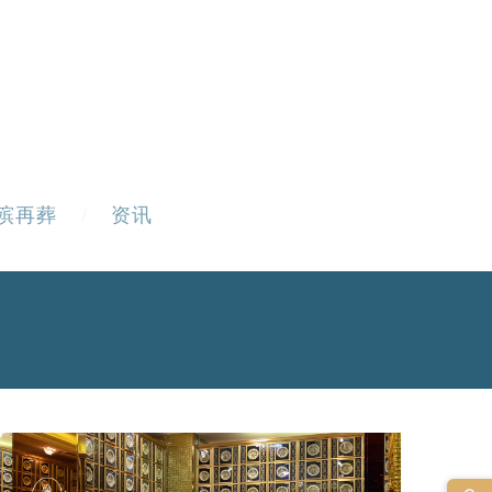
殡再葬
资讯