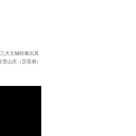
”三大主轴轻奏出其
富贵山庄（莎亚南）