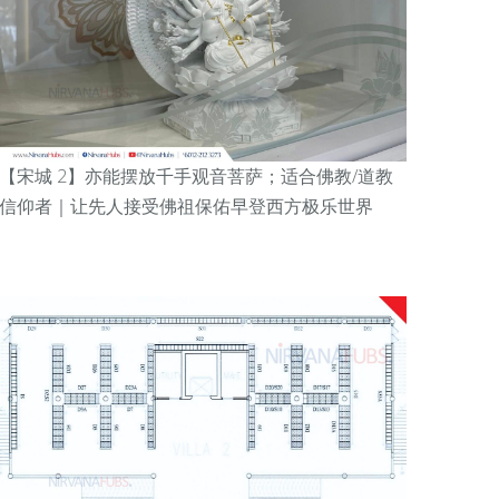
【宋城
2
】亦能摆放千手观音菩萨；
适合佛教/道教
信仰者｜
让先人接受佛祖保佑早登西方极乐世界