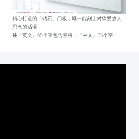
精心打造的「钻石」门板；
唯一能
刻上对挚爱故人
思念的话语
注
「英文』65个字包含空格；『中文』25个字