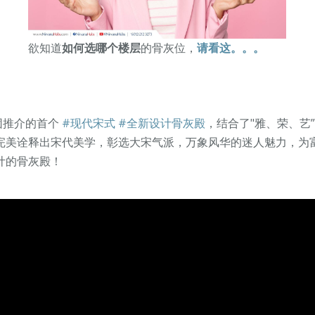
欲知道
如何选哪个楼层
的骨灰位，
请看这。。。
团推介的首个
#现代宋式
#全新设计骨灰殿
，结合了"雅、荣、艺
完美诠释出宋代美学，彰选大宋气派，万象风华的迷人魅力，为
计的骨灰殿！