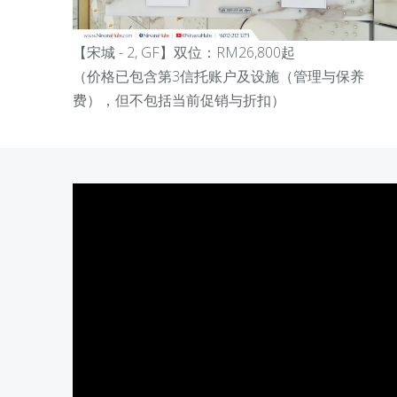
【宋城 - 2, GF
】双位：RM26,800起
（价格已包含第3信托账户及设施（管理与保养
费），但不包括当前促销与折扣）