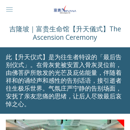
吉隆坡｜富贵生命馆【升天儀式】The
Ascension Ceremony
此【升天仪式】是为往生者特设的「最后告
别仪式」。在骨灰瓮被安置入骨灰灵位前，
由佛菩萨所散发的光芒及庇佑能量，伴随着
祥和的诵经声和感性的告别话语，接引逝者
往生极乐世界。气氛庄严宁静的告别场面，
安抚了亲友悲痛的思绪，让后人尽致最后哀
悼之心。