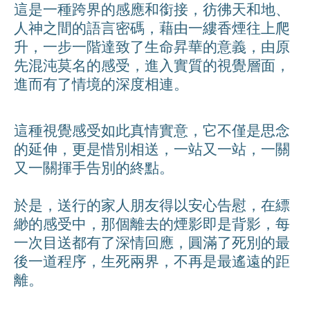
這是一種跨界的感應和銜接，彷彿天和地、
人神之間的語言密碼，藉由一縷香煙往上爬
升，一步一階達致了生命昇華的意義，由原
先混沌莫名的感受，進入實質的視覺層面，
進而有了情境的深度相連。
這種視覺感受如此真情實意，它不僅是思念
的延伸，更是惜別相送，一站又一站，一關
又一關揮手告別的終點。
於是，送行的家人朋友得以安心告慰，在縹
緲的感受中，那個離去的煙影即是背影，每
一次目送都有了深情回應，圓滿了死別的最
後一道程序，生死兩界，不再是最遙遠的距
離。