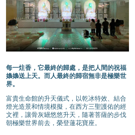
每一炷香，它最終的歸處，是把人間的祝福
嬝嬝送上天。
而人最終的歸宿無非是極樂世
界。
富貴生命館的升天儀式，以乾冰特效、結合
燈光造景和情境模擬，在西方三聖護佑的經
文裡，讓骨灰罎悠悠升天，隨著菩薩的步伐
朝極樂世界前去，榮登蓮花寶座。