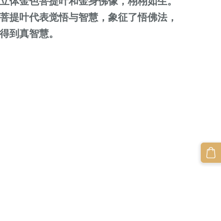
立体金色菩提叶和金身佛像，栩栩如生。
菩提叶代表觉悟与智慧，象征了悟佛法，
得到真智慧。