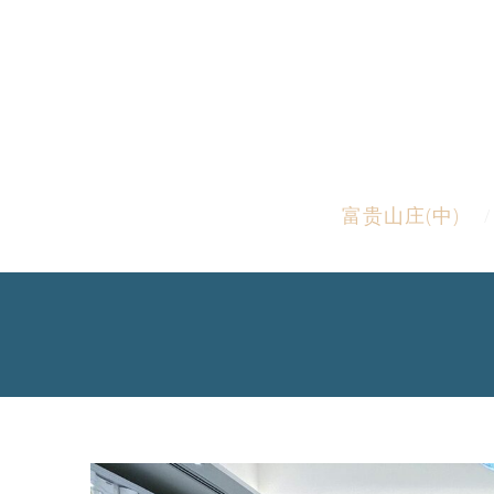
富贵山庄(中)