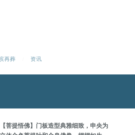
殡再葬
资讯
【菩提悟佛】
门板造型典雅细致，申央为