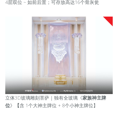
4层双位 ~ 如前后置；可存放高达16个骨灰瓮
立体3D玻璃雕刻菩萨｜独有全玻璃《
家族神主牌
位
》
【
含 1个大神主牌位 + 8个小神主牌位】