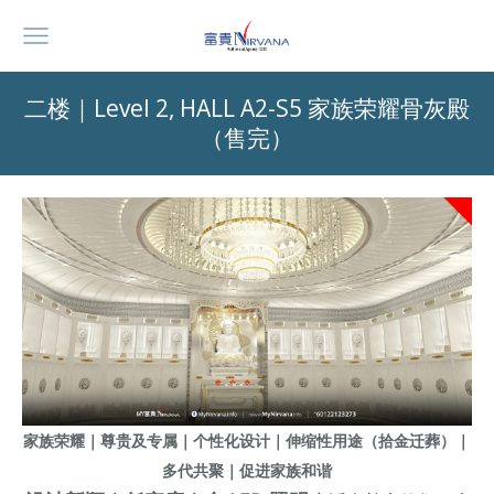
二楼｜Level 2, HALL A2-S5 家族荣耀骨灰殿
（售完）
家族荣耀｜
尊贵及专属｜
个性化设计｜
伸缩性用途（
拾金迁葬）
｜
多代共聚｜
促进家族和谐