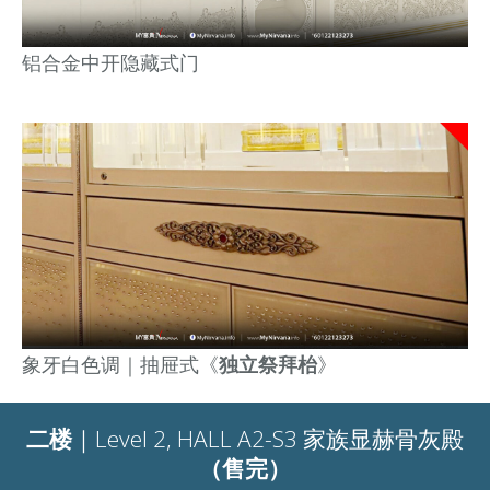
铝合金中开隐藏式门
象牙白
色调｜抽屉式《
独立
祭拜枱
》
二楼
｜Level 2, HALL A2-S3 家族显赫骨灰殿
（售完）