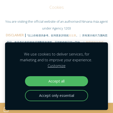
Cookies
You are visiting the official website of an authorised
Nirvana Asia
agent
under Agency 1203
DISCLAIMER
|
*以上价格谨供参考。欲询更多詳情就
按這裏
。 | 所有展示相片乃属构思
而已，有关单位有权修改或增删所有资料。不能构作献议的一部份。 |
附带规则与条件
。
©COPYRIGHT RESERVED 2020
|
www.NirvanaHubs.com
|
We use cookies to deliver services, for
Facebook |
Contact
marketing and to improve your experience.
Customize
Agent Module
|
Agent Portal
|
Mobility
|
MyNirvana
|
Feedback
Accept all
Accept only essential