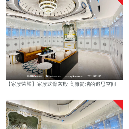
【家族荣耀】
家族式骨灰殿
高雅简洁的追思空间