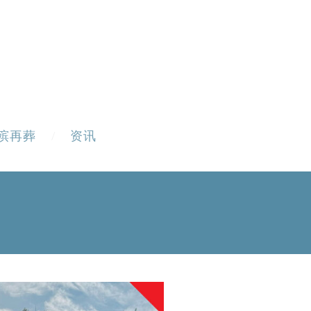
殡再葬
资讯