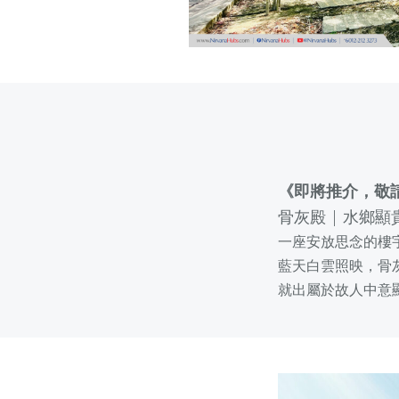
《即將推介，敬
骨灰殿 | 水鄉
一座安放思念的樓
藍天白雲照映，骨
就出屬於故人中意