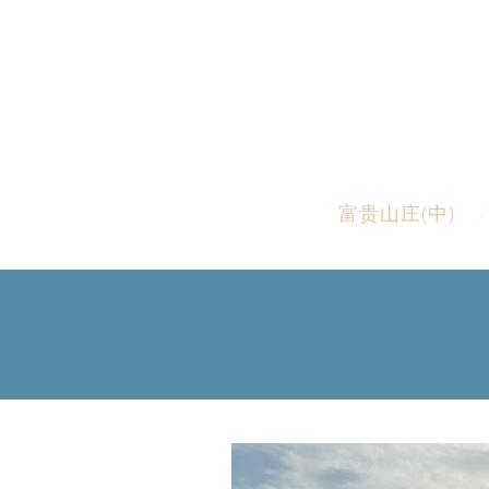
富贵山庄(中)