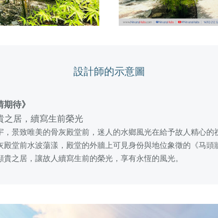
設計師的示意圖
請期待》
顯貴之居，續寫生前榮光
宇，景致唯美的骨灰殿堂前，迷人的水鄉風光在給予故人精心的
灰殿堂前水波蕩漾，殿堂的外牆上可見身份與地位象徵的《马頭
顯貴之居，讓故人續寫生前的榮光，享有永恆的風光。